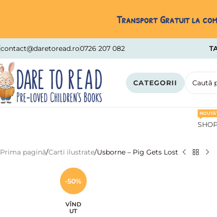
Skip to navigation
Transport Gratuit la come
Skip to main content
contact@daretoread.ro
0726 207 082
TA
CATEGORII
NOUTĂȚ
SHO
Prima pagină
Carti ilustrate
Usborne – Pig Gets Lost
-50%
VÎND
UT