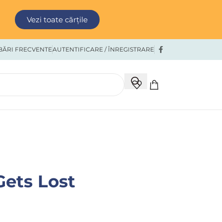
Vezi toate cărțile
BĂRI FRECVENTE
AUTENTIFICARE / ÎNREGISTRARE
Gets Lost