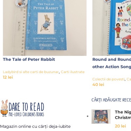
The Tale of Peter Rabbit
Round and Round
other Action Son
,
Ladybird si alte carti de buzunar
Carti ilustrate
12
lei
,
Colectii de povesti
Ca
40
lei
CĂRȚI ADĂUGATE REC
The Ni
Christ
20
lei
Magazin online cu cărți deja-iubite