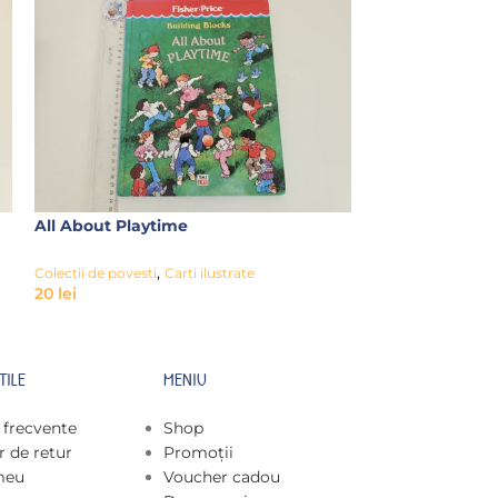
All About Playtime
Stories for 4 Ye
,
Colectii de povesti
Carti ilustrate
Colectii de povesti
20
lei
20
lei
TILE
MENIU
i frecvente
Shop
 de retur
Promoții
meu
Voucher cadou