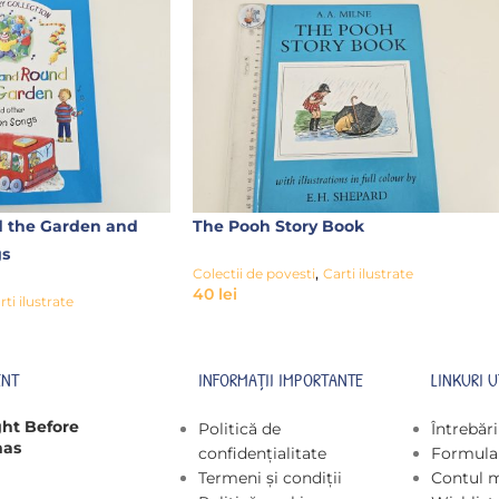
 the Garden and
The Pooh Story Book
gs
,
Colectii de povesti
Carti ilustrate
40
lei
rti ilustrate
ENT
INFORMAȚII IMPORTANTE
LINKURI U
ght Before
Politică de
Întrebăr
mas
confidențialitate
Formular
Termeni și condiții
Contul 