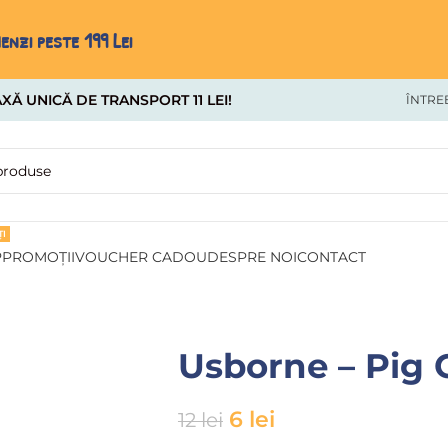
nzi peste 199 Lei
XĂ UNICĂ DE TRANSPORT 11 LEI!
ÎNTRE
I
P
PROMOȚII
VOUCHER CADOU
DESPRE NOI
CONTACT
Usborne – Pig 
6
lei
12
lei