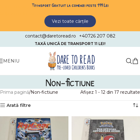
Transport Gratuit la comenzi peste 199 Lei
Skip to navigation
Skip to main content
Vezi toate cărțile
contact@daretoread.ro
+40726 207 082
TAXĂ UNICĂ DE TRANSPORT 11 LEI!
MENIU
Non-fictiune
Prima pagină
Non-fictiune
Afișez 1 - 12 din 17 rezultate
Arată filtre