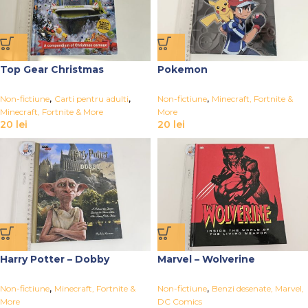
Top Gear Christmas
Pokemon
,
,
,
Non-fictiune
Carti pentru adulti
Non-fictiune
Minecraft, Fortnite &
Minecraft, Fortnite & More
More
20
lei
20
lei
Harry Potter – Dobby
Marvel – Wolverine
,
,
Non-fictiune
Minecraft, Fortnite &
Non-fictiune
Benzi desenate, Marvel,
More
DC Comics