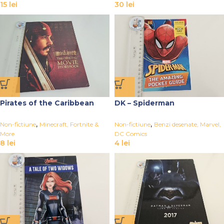
15
lei
30
lei
Pirates of the Caribbean
DK – Spiderman
,
,
Non-fictiune
Minecraft, Fortnite &
Non-fictiune
Benzi desenate, Marvel,
More
DC Comics
8
lei
4
lei