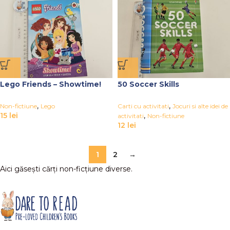
Lego Friends – Showtime!
50 Soccer Skills
,
,
Non-fictiune
Lego
Carti cu activitati
Jocuri si alte idei de
15
lei
,
activitati
Non-fictiune
12
lei
1
2
→
Aici găsești cărți non-ficțiune diverse.