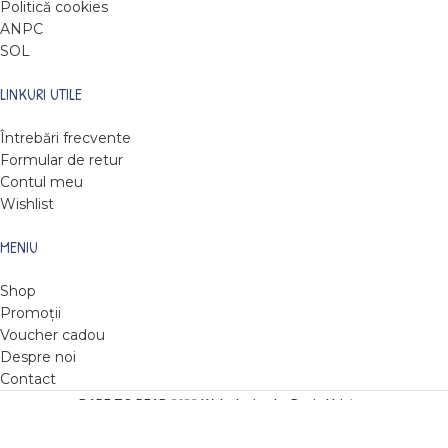
Politică cookies
ANPC
SOL
LINKURI UTILE
Întrebări frecvente
Formular de retur
Contul meu
Wishlist
MENIU
Shop
Promoții
Voucher cadou
Despre noi
Contact
DARE TO READ
2022
Web design by Roxie Hristev
.