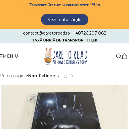
Transport Gratuit la comenzi peste 199 Lei
Skip to navigation
Skip to main content
Vezi toate cărțile
contact@daretoread.ro
+40726 207 082
TAXĂ UNICĂ DE TRANSPORT 11 LEI!
MENIU
Prima pagină
Non-fictiune