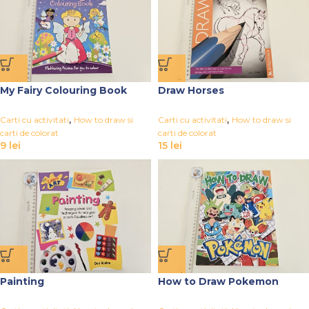
My Fairy Colouring Book
Draw Horses
,
,
Carti cu activitati
How to draw si
Carti cu activitati
How to draw si
carti de colorat
carti de colorat
9
lei
15
lei
Painting
How to Draw Pokemon