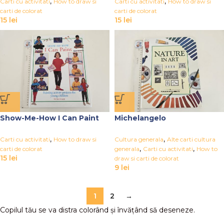
,
,
Carti cu activitati
How to draw si
Carti cu activitati
How to draw si
carti de colorat
carti de colorat
15
lei
15
lei
Show-Me-How I Can Paint
Michelangelo
,
,
Carti cu activitati
How to draw si
Cultura generala
Alte carti cultura
,
,
carti de colorat
generala
Carti cu activitati
How to
15
lei
draw si carti de colorat
9
lei
1
2
→
Copilul tău se va distra colorând și învățând să deseneze.