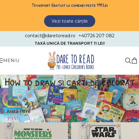
Transport Gratuit la comenzi peste 199 Lei
Skip to navigation
Skip to main content
Vezi toate cărțile
contact@daretoread.ro
+40726 207 082
TAXĂ UNICĂ DE TRANSPORT 11 LEI!
MENIU
How to draw si carti de colorat
Prima pagină
Carti cu activitati
How to draw si carti de colorat
Afișez 1 - 12 din 16 rezultate
Arată filtre