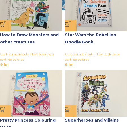
How to Draw Monsters and
Star Wars the Rebellion
other creatures
Doodle Book
,
,
Carti cu activitati
How to draw si
Carti cu activitati
How to draw si
carti de colorat
carti de colorat
9
lei
9
lei
Pretty Princess Colouring
Superheroes and Villains