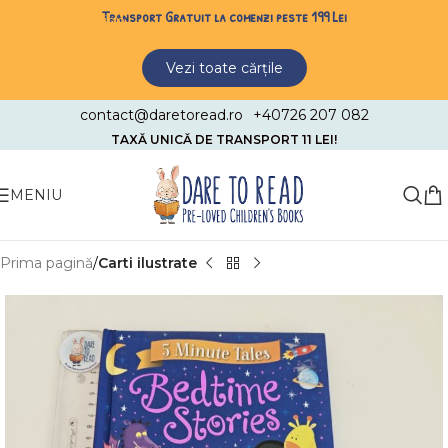
Transport Gratuit la comenzi peste 199 Lei
Skip to navigation
Skip to main content
Vezi toate cărțile
contact@daretoread.ro
+40726 207 082
TAXĂ UNICĂ DE TRANSPORT 11 LEI!
MENIU
Prima pagină
Carti ilustrate