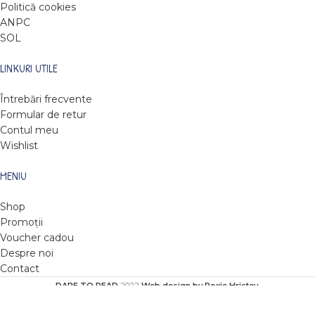
Politică cookies
ANPC
SOL
LINKURI UTILE
Întrebări frecvente
Formular de retur
Contul meu
Wishlist
MENIU
Shop
Promoții
Voucher cadou
Despre noi
Contact
DARE TO READ
2022
Web design by Roxie Hristev
.