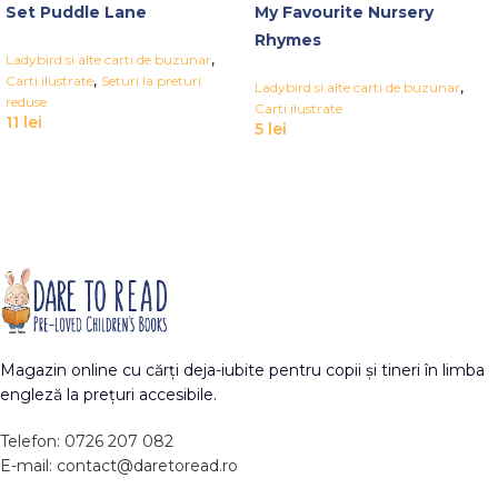
Set Puddle Lane
My Favourite Nursery
Rhymes
,
Ladybird si alte carti de buzunar
,
Carti ilustrate
Seturi la preturi
,
Ladybird si alte carti de buzunar
reduse
Carti ilustrate
11
lei
5
lei
Magazin online cu cărți deja-iubite pentru copii și tineri în limba
engleză la prețuri accesibile.
Telefon: 0726 207 082
E-mail: contact@daretoread.ro