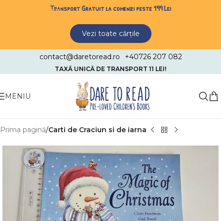
Transport Gratuit la comenzi peste 199 Lei
Skip to navigation
Skip to main content
Vezi toate cărțile
contact@daretoread.ro
+40726 207 082
TAXĂ UNICĂ DE TRANSPORT 11 LEI!
MENIU
Prima pagină
Carti de Craciun si de iarna