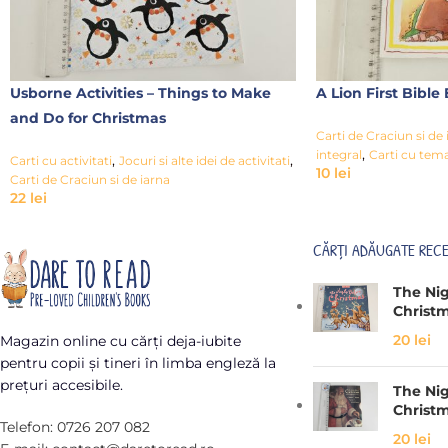
Usborne Activities – Things to Make
A Lion First Bible
and Do for Christmas
Carti de Craciun si de 
,
integral
Carti cu tema
,
,
Carti cu activitati
Jocuri si alte idei de activitati
10
lei
Carti de Craciun si de iarna
22
lei
CĂRȚI ADĂUGATE REC
The Ni
Christ
20
lei
Magazin online cu cărți deja-iubite
pentru copii și tineri în limba engleză la
prețuri accesibile.
The Ni
Christ
Telefon: 0726 207 082
20
lei