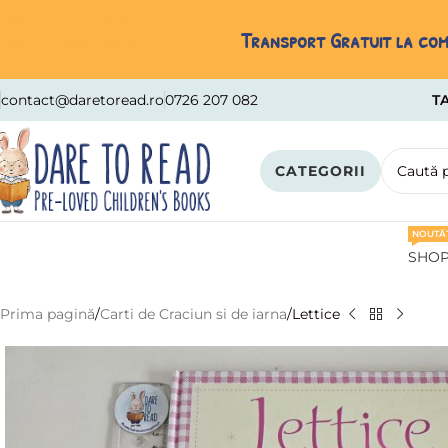
Skip to navigation
Transport Gratuit la come
Skip to main content
contact@daretoread.ro
0726 207 082
TA
CATEGORII
NOUTĂȚ
SHO
Prima pagină
Carti de Craciun si de iarna
Lettice