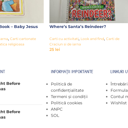
 Book – Baby Jesus
Where’s Santa’s Reindeer?
,
,
,
iarna
Carti cartonate
Carti cu activitati
Look and find
Carti de
tica religioasa
Craciun si de iarna
25
lei
ENT
INFORMAȚII IMPORTANTE
LINKURI U
ght Before
Politică de
Întrebăr
mas
confidențialitate
Formular
Termeni și condiții
Contul 
Politică cookies
Wishlist
ANPC
ght Before
SOL
mas