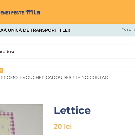
nzi peste 199 Lei
XĂ UNICĂ DE TRANSPORT 11 LEI!
ÎNTRE
I
P
PROMOȚII
VOUCHER CADOU
DESPRE NOI
CONTACT
Lettice
20
lei