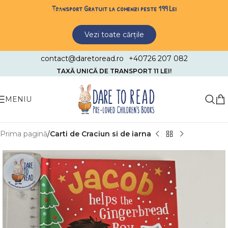
Transport Gratuit la comenzi peste 199 Lei
Skip to navigation
Skip to main content
Vezi toate cărțile
contact@daretoread.ro
+40726 207 082
TAXĂ UNICĂ DE TRANSPORT 11 LEI!
MENIU
Prima pagină
Carti de Craciun si de iarna