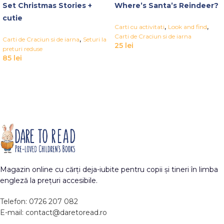
Set Christmas Stories +
Where’s Santa’s Reindeer?
cutie
,
,
Carti cu activitati
Look and find
Carti de Craciun si de iarna
,
Carti de Craciun si de iarna
Seturi la
25
lei
preturi reduse
85
lei
Magazin online cu cărți deja-iubite pentru copii și tineri în limba
engleză la prețuri accesibile.
Telefon: 0726 207 082
E-mail: contact@daretoread.ro