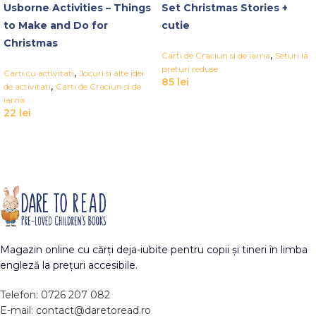
Usborne Activities – Things
Set Christmas Stories +
to Make and Do for
cutie
Christmas
,
Carti de Craciun si de iarna
Seturi la
preturi reduse
,
Carti cu activitati
Jocuri si alte idei
85
lei
,
de activitati
Carti de Craciun si de
iarna
22
lei
Magazin online cu cărți deja-iubite pentru copii și tineri în limba
engleză la prețuri accesibile.
Telefon: 0726 207 082
E-mail: contact@daretoread.ro