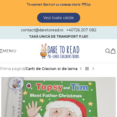
Transport Gratuit la comenzi peste 199 Lei
Skip to navigation
Skip to main content
Vezi toate cărțile
contact@daretoread.ro
+40726 207 082
TAXĂ UNICĂ DE TRANSPORT 11 LEI!
MENIU
Prima pagină
Carti de Craciun si de iarna