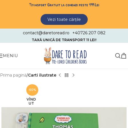
Transport Gratuit la comenzi peste 199 Lei
Skip to navigation
Skip to main content
Vezi toate cărțile
contact@daretoread.ro
+40726 207 082
TAXĂ UNICĂ DE TRANSPORT 11 LEI!
MENIU
Prima pagină
Carti ilustrate
-50%
VÎND
UT