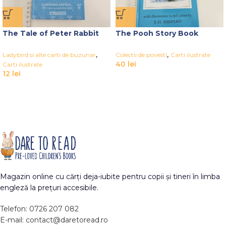
The Tale of Peter Rabbit
The Pooh Story Book
,
,
Ladybird si alte carti de buzunar
Colectii de povesti
Carti ilustrate
40
lei
Carti ilustrate
12
lei
Magazin online cu cărți deja-iubite pentru copii și tineri în limba
engleză la prețuri accesibile.
Telefon: 0726 207 082
E-mail: contact@daretoread.ro