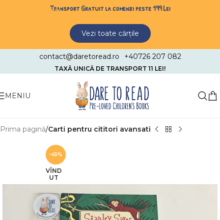
Transport Gratuit la comenzi peste 199 Lei
Skip to navigation
Skip to main content
Vezi toate cărțile
contact@daretoread.ro
+40726 207 082
TAXĂ UNICĂ DE TRANSPORT 11 LEI!
MENIU
Prima pagină
Carti pentru cititori avansati
-45%
VÎND
UT