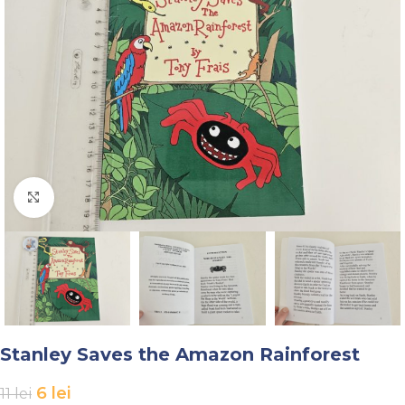
Faceți click pentru a mări
Stanley Saves the Amazon Rainforest
6
lei
11
lei