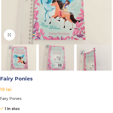
Faceți click pentru a mări
Fairy Ponies
19
lei
Fairy Ponies
1 în stoc