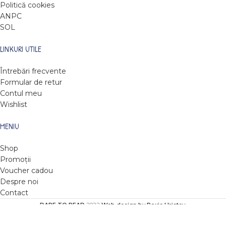
Politică cookies
ANPC
SOL
LINKURI UTILE
Întrebări frecvente
Formular de retur
Contul meu
Wishlist
MENIU
Shop
Promoții
Voucher cadou
Despre noi
Contact
DARE TO READ
2022
Web design by Roxie Hristev
.