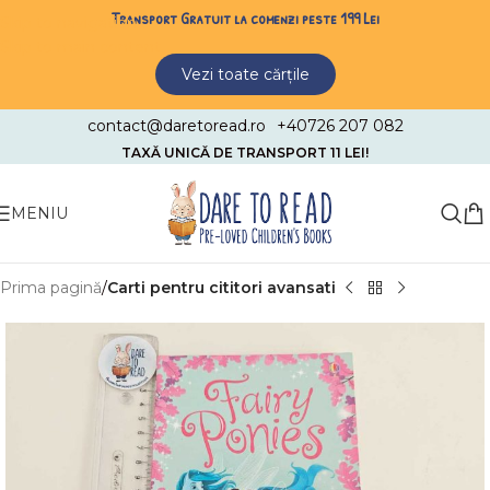
Transport Gratuit la comenzi peste 199 Lei
Skip to navigation
Skip to main content
Vezi toate cărțile
contact@daretoread.ro
+40726 207 082
TAXĂ UNICĂ DE TRANSPORT 11 LEI!
MENIU
Prima pagină
Carti pentru cititori avansati