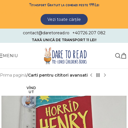
Transport Gratuit la comenzi peste 199 Lei
Skip to navigation
Skip to main content
Vezi toate cărțile
contact@daretoread.ro
+40726 207 082
TAXĂ UNICĂ DE TRANSPORT 11 LEI!
MENIU
Prima pagină
Carti pentru cititori avansati
VÎND
UT