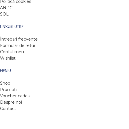
Politică cookies
ANPC
SOL
LINKURI UTILE
Întrebări frecvente
Formular de retur
Contul meu
Wishlist
MENIU
Shop
Promoții
Voucher cadou
Despre noi
Contact
DARE TO READ
2022
Web design by Roxie Hristev
.