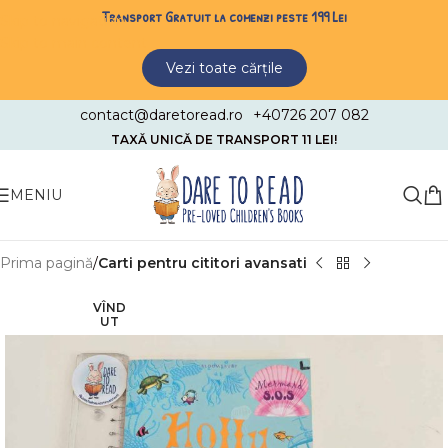
Transport Gratuit la comenzi peste 199 Lei
Skip to navigation
Skip to main content
Vezi toate cărțile
contact@daretoread.ro
+40726 207 082
TAXĂ UNICĂ DE TRANSPORT 11 LEI!
MENIU
Prima pagină
Carti pentru cititori avansati
VÎND
UT