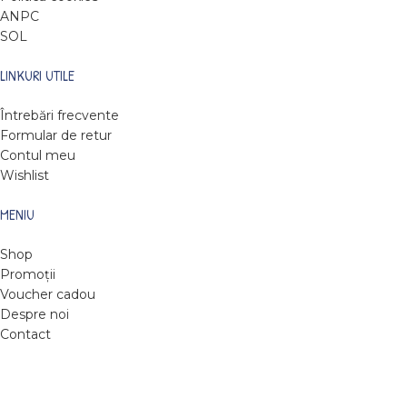
ANPC
SOL
LINKURI UTILE
Întrebări frecvente
Formular de retur
Contul meu
Wishlist
MENIU
Shop
Promoții
Voucher cadou
Despre noi
Contact
DARE TO READ
2022
Web design by Roxie Hristev
.