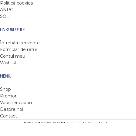
Politică cookies
ANPC
SOL
LINKURI UTILE
Întrebări frecvente
Formular de retur
Contul meu
Wishlist
MENIU
Shop
Promoții
Voucher cadou
Despre noi
Contact
DARE TO READ
2022
Web design by Roxie Hristev
.