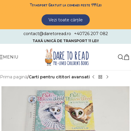
Transport Gratuit la comenzi peste 199 Lei
Skip to navigation
Skip to main content
Vezi toate cărțile
contact@daretoread.ro
+40726 207 082
TAXĂ UNICĂ DE TRANSPORT 11 LEI!
MENIU
Prima pagină
Carti pentru cititori avansati