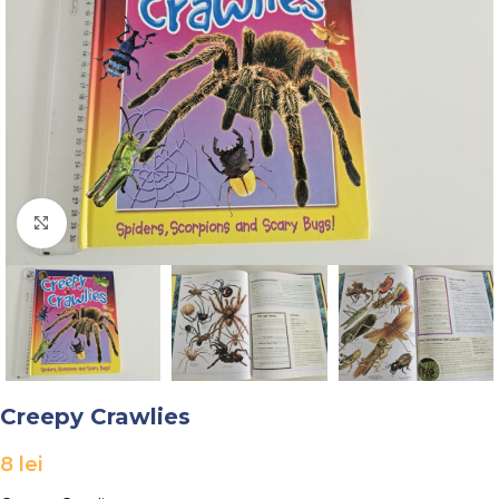
Faceți click pentru a mări
Creepy Crawlies
8
lei