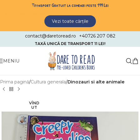
Transport Gratuit la comenzi peste 199 Lei
Skip to navigation
Skip to main content
Vezi toate cărțile
contact@daretoread.ro
+40726 207 082
TAXĂ UNICĂ DE TRANSPORT 11 LEI!
MENIU
Prima pagină
Cultura generala
Dinozauri si alte animale
VÎND
UT