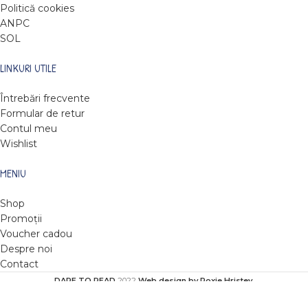
Politică cookies
ANPC
SOL
LINKURI UTILE
Întrebări frecvente
Formular de retur
Contul meu
Wishlist
MENIU
Shop
Promoții
Voucher cadou
Despre noi
Contact
DARE TO READ
2022
Web design by Roxie Hristev
.