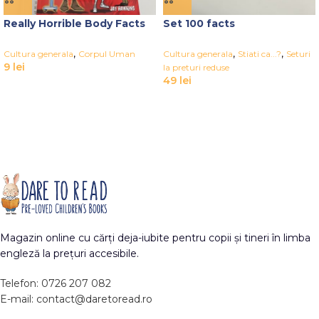
Really Horrible Body Facts
Set 100 facts
,
,
,
Cultura generala
Corpul Uman
Cultura generala
Stiati ca...?
Seturi
9
lei
la preturi reduse
49
lei
Magazin online cu cărți deja-iubite pentru copii și tineri în limba
engleză la prețuri accesibile.
Telefon: 0726 207 082
E-mail: contact@daretoread.ro