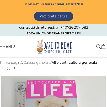
Transport Gratuit la comenzi peste 199 Lei
Skip to navigation
Skip to main content
Vezi toate cărțile
contact@daretoread.ro
+40726 207 082
TAXĂ UNICĂ DE TRANSPORT 11 LEI!
MENIU
Prima pagină
Cultura generala
Alte carti cultura generala