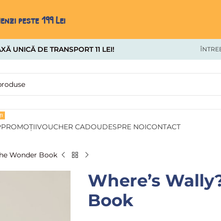
nzi peste 199 Lei
XĂ UNICĂ DE TRANSPORT 11 LEI!
ÎNTRE
I
P
PROMOȚII
VOUCHER CADOU
DESPRE NOI
CONTACT
The Wonder Book
Where’s Wally
Book