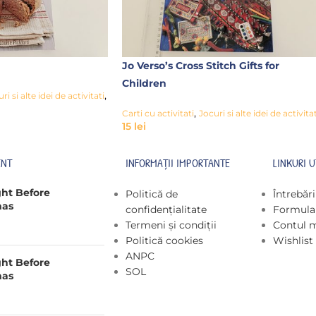
Jo Verso’s Cross Stitch Gifts for
Children
,
ri si alte idei de activitati
,
Carti cu activitati
Jocuri si alte idei de activitat
15
lei
ENT
INFORMAȚII IMPORTANTE
LINKURI U
ght Before
Politică de
Întrebăr
mas
confidențialitate
Formular
Termeni și condiții
Contul 
Politică cookies
Wishlist
ANPC
ght Before
SOL
mas