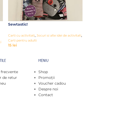
Sewtastic!
Happy Birthda
,
,
,
Carti cu activitati
Jocuri si alte idei de activitati
Carti cu activitati
15
lei
Carti pentru adulti
i
15
lei
TILE
MENIU
i frecvente
Shop
 de retur
Promoții
meu
Voucher cadou
Despre noi
Contact