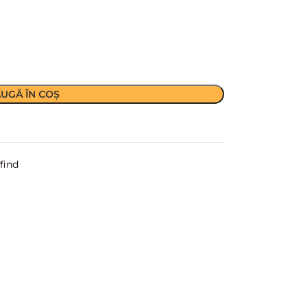
UGĂ ÎN COȘ
find