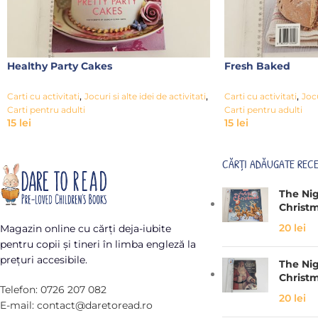
Healthy Party Cakes
Fresh Baked
,
,
,
Carti cu activitati
Jocuri si alte idei de activitati
Carti cu activitati
Jocu
Carti pentru adulti
Carti pentru adulti
15
lei
15
lei
CĂRȚI ADĂUGATE REC
The Ni
Christ
20
lei
Magazin online cu cărți deja-iubite
pentru copii și tineri în limba engleză la
prețuri accesibile.
The Ni
Christ
Telefon: 0726 207 082
20
lei
E-mail: contact@daretoread.ro