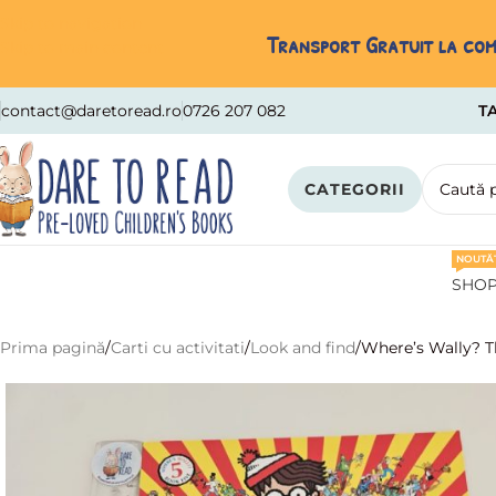
Skip to navigation
Transport Gratuit la come
Skip to main content
contact@daretoread.ro
0726 207 082
TA
CATEGORII
NOUTĂȚ
SHO
Prima pagină
Carti cu activitati
Look and find
Where’s Wally? 