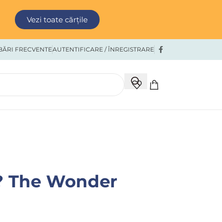
Vezi toate cărțile
BĂRI FRECVENTE
AUTENTIFICARE / ÎNREGISTRARE
? The Wonder