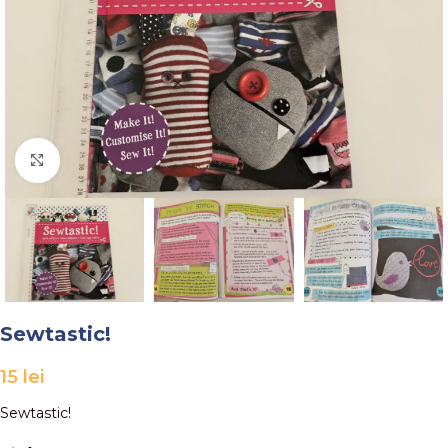
Faceți click pentru a mări
Sewtastic!
15
lei
Sewtastic!