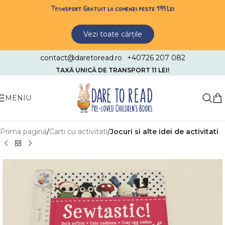
Transport Gratuit la comenzi peste 199 Lei
Skip to navigation
Skip to main content
Vezi toate cărțile
contact@daretoread.ro
+40726 207 082
TAXĂ UNICĂ DE TRANSPORT 11 LEI!
MENIU
Prima pagină
Carti cu activitati
Jocuri si alte idei de activitati