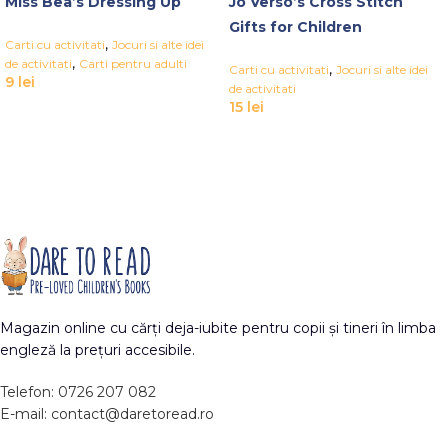
Miss Bea’s Dressing Up
Jo Verso’s Cross Stitch
Gifts for Children
,
Carti cu activitati
Jocuri si alte idei
,
de activitati
Carti pentru adulti
,
Carti cu activitati
Jocuri si alte idei
9
lei
de activitati
15
lei
Magazin online cu cărți deja-iubite pentru copii și tineri în limba
engleză la prețuri accesibile.
Telefon: 0726 207 082
E-mail: contact@daretoread.ro