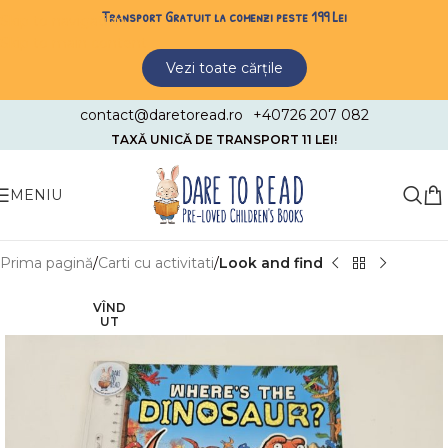
Transport Gratuit la comenzi peste 199 Lei
Skip to navigation
Skip to main content
Vezi toate cărțile
contact@daretoread.ro
+40726 207 082
TAXĂ UNICĂ DE TRANSPORT 11 LEI!
MENIU
Prima pagină
Carti cu activitati
Look and find
VÎND
UT