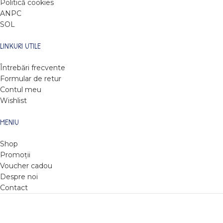
Politică cookies
ANPC
SOL
LINKURI UTILE
Întrebări frecvente
Formular de retur
Contul meu
Wishlist
MENIU
Shop
Promoții
Voucher cadou
Despre noi
Contact
DARE TO READ
2022
Web design by Roxie Hristev
.