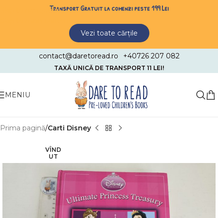
Transport Gratuit la comenzi peste 199 Lei
Skip to navigation
Skip to main content
Vezi toate cărțile
contact@daretoread.ro
+40726 207 082
TAXĂ UNICĂ DE TRANSPORT 11 LEI!
MENIU
Prima pagină
Carti Disney
VÎND
UT