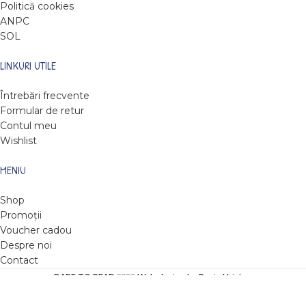
Politică cookies
ANPC
SOL
LINKURI UTILE
Întrebări frecvente
Formular de retur
Contul meu
Wishlist
MENIU
Shop
Promoții
Voucher cadou
Despre noi
Contact
DARE TO READ
2022
Web design by Roxie Hristev
.