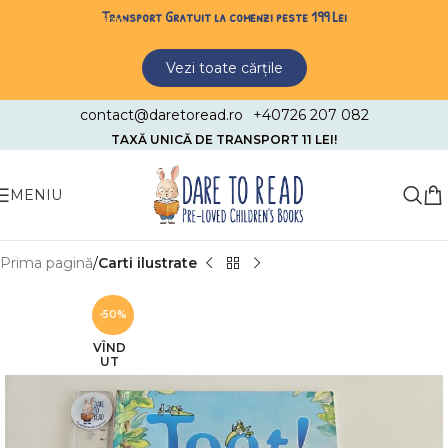
Transport Gratuit la comenzi peste 199 Lei
Skip to navigation
Skip to main content
Vezi toate cărțile
contact@daretoread.ro
+40726 207 082
TAXĂ UNICĂ DE TRANSPORT 11 LEI!
MENIU
Prima pagină
Carti ilustrate
-50%
VÎND
UT