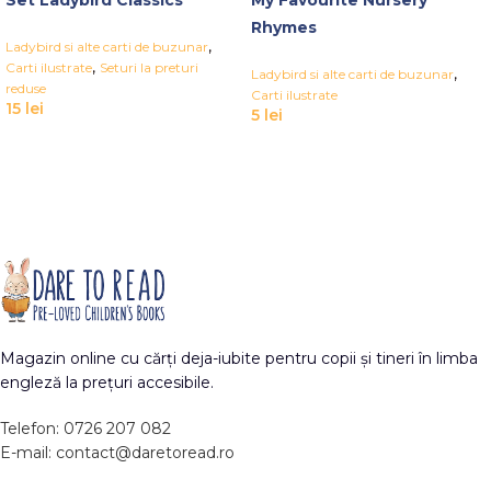
Rhymes
,
Ladybird si alte carti de buzunar
,
Carti ilustrate
Seturi la preturi
,
Ladybird si alte carti de buzunar
reduse
Carti ilustrate
15
lei
5
lei
Magazin online cu cărți deja-iubite pentru copii și tineri în limba
engleză la prețuri accesibile.
Telefon: 0726 207 082
E-mail: contact@daretoread.ro