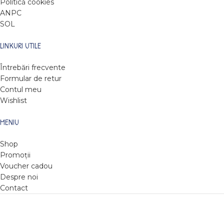
Politică cookies
ANPC
SOL
LINKURI UTILE
Întrebări frecvente
Formular de retur
Contul meu
Wishlist
MENIU
Shop
Promoții
Voucher cadou
Despre noi
Contact
DARE TO READ
2022
Web design by Roxie Hristev
.