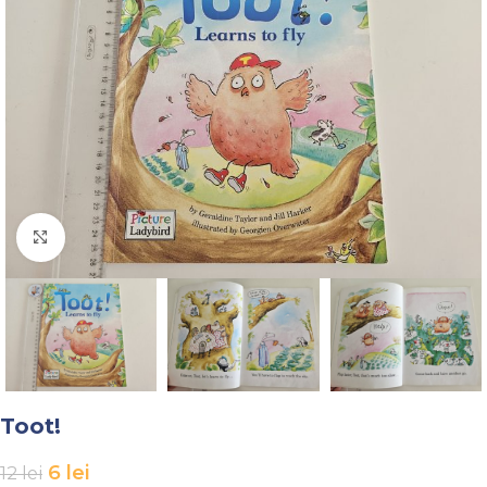
Faceți click pentru a mări
Toot!
6
lei
12
lei