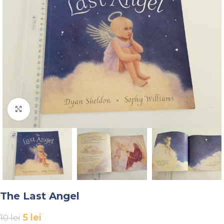
Faceți click pentru a mări
The Last Angel
5
lei
10
lei