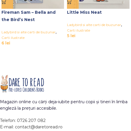
Fireman Sam – Bella and
Little Miss Neat
the Bird’s Nest
,
Ladybird si alte carti de buzunar
Carti ilustrate
,
Ladybird si alte carti de buzunar
5
lei
Carti ilustrate
6
lei
Magazin online cu cărți deja-iubite pentru copii și tineri în limba
engleză la prețuri accesibile.
Telefon: 0726 207 082
E-mail: contact@daretoread.ro