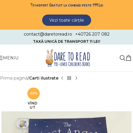
Transport Gratuit la comenzi peste 199 Lei
Skip to navigation
Skip to main content
Vezi toate cărțile
contact@daretoread.ro
+40726 207 082
TAXĂ UNICĂ DE TRANSPORT 11 LEI!
MENIU
Prima pagină
Carti ilustrate
-50%
VÎND
UT