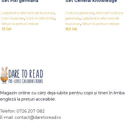
Set Pixi germana
Set General Knowledge
,
,
Ladybird si alte carti de buzunar
Cultura generala
Alte carti cultura
,
,
,
Carti ilustrate
Carti in alte limbi
generala
Ladybird si alte carti de
,
Seturi la preturi reduse
buzunar
Seturi la preturi reduse
15
lei
80
lei
Magazin online cu cărți deja-iubite pentru copii și tineri în limba
engleză la prețuri accesibile.
Telefon: 0726 207 082
E-mail: contact@daretoread.ro