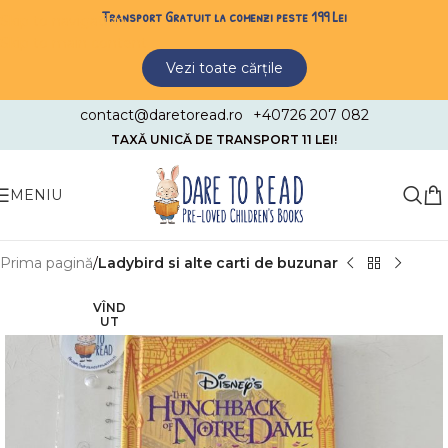
Transport Gratuit la comenzi peste 199 Lei
Skip to navigation
Skip to main content
Vezi toate cărțile
contact@daretoread.ro
+40726 207 082
TAXĂ UNICĂ DE TRANSPORT 11 LEI!
MENIU
Prima pagină
Ladybird si alte carti de buzunar
VÎND
UT