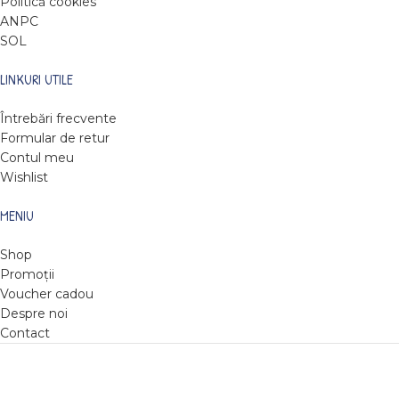
Politică cookies
ANPC
SOL
LINKURI UTILE
Întrebări frecvente
Formular de retur
Contul meu
Wishlist
MENIU
Shop
Promoții
Voucher cadou
Despre noi
Contact
DARE TO READ
2022
Web design by Roxie Hristev
.