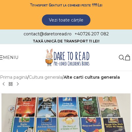
Transport Gratuit la comenzi peste 199 Lei
Skip to navigation
Skip to main content
Vezi toate cărțile
contact@daretoread.ro
+40726 207 082
TAXĂ UNICĂ DE TRANSPORT 11 LEI!
MENIU
Prima pagină
Cultura generala
Alte carti cultura generala