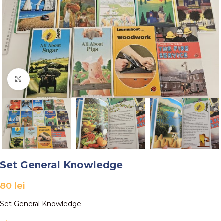
Faceți click pentru a mări
Set General Knowledge
80
lei
Set General Knowledge