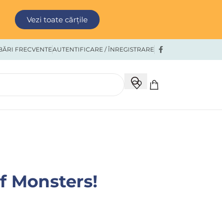
Vezi toate cărțile
BĂRI FRECVENTE
AUTENTIFICARE / ÎNREGISTRARE
f Monsters!