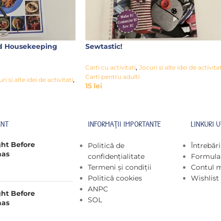
d Housekeeping
Sewtastic!
,
Carti cu activitati
Jocuri si alte idei de activitat
Carti pentru adulti
,
ri si alte idei de activitati
15
lei
ENT
INFORMAȚII IMPORTANTE
LINKURI U
ght Before
Politică de
Întrebăr
mas
confidențialitate
Formular
Termeni și condiții
Contul 
Politică cookies
Wishlist
ANPC
ght Before
SOL
mas