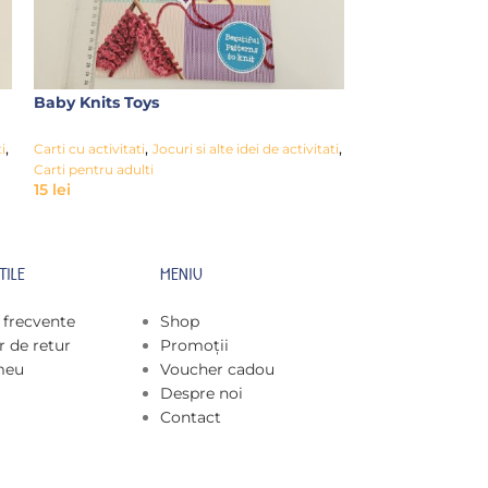
Baby Knits Toys
How to Draw M
creatures
,
,
,
i
Carti cu activitati
Jocuri si alte idei de activitati
Carti pentru adulti
,
Carti cu activitati
15
lei
colorat
9
lei
TILE
MENIU
i frecvente
Shop
 de retur
Promoții
meu
Voucher cadou
Despre noi
Contact