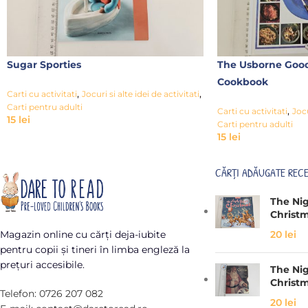
Sugar Sporties
The Usborne Goo
Cookbook
,
,
Carti cu activitati
Jocuri si alte idei de activitati
Carti pentru adulti
,
Carti cu activitati
Jocu
15
lei
Carti pentru adulti
15
lei
CĂRȚI ADĂUGATE REC
The Ni
Christ
20
lei
Magazin online cu cărți deja-iubite
pentru copii și tineri în limba engleză la
prețuri accesibile.
The Ni
Christ
Telefon: 0726 207 082
20
lei