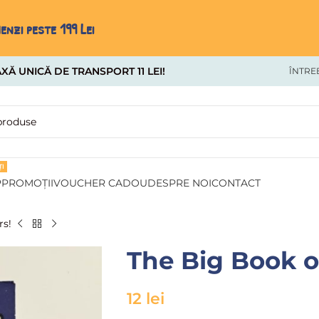
nzi peste 199 Lei
XĂ UNICĂ DE TRANSPORT 11 LEI!
ÎNTRE
I
P
PROMOȚII
VOUCHER CADOU
DESPRE NOI
CONTACT
rs!
The Big Book o
12
lei