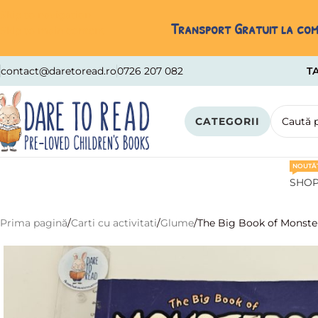
Skip to navigation
Transport Gratuit la come
Skip to main content
contact@daretoread.ro
0726 207 082
TA
CATEGORII
NOUTĂȚ
SHO
Prima pagină
Carti cu activitati
Glume
The Big Book of Monste