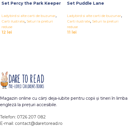
Set Percy the Park Keeper
Set Puddle Lane
,
,
Ladybird si alte carti de buzunar
Ladybird si alte carti de buzunar
,
,
Carti ilustrate
Seturi la preturi
Carti ilustrate
Seturi la preturi
reduse
reduse
12
lei
11
lei
Magazin online cu cărți deja-iubite pentru copii și tineri în limba
engleză la prețuri accesibile.
Telefon: 0726 207 082
E-mail: contact@daretoread.ro