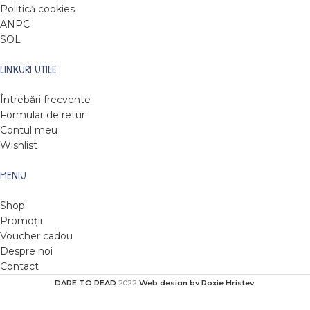
Politică cookies
ANPC
SOL
LINKURI UTILE
Întrebări frecvente
Formular de retur
Contul meu
Wishlist
MENIU
Shop
Promoții
Voucher cadou
Despre noi
Contact
DARE TO READ
2022
Web design by Roxie Hristev
.