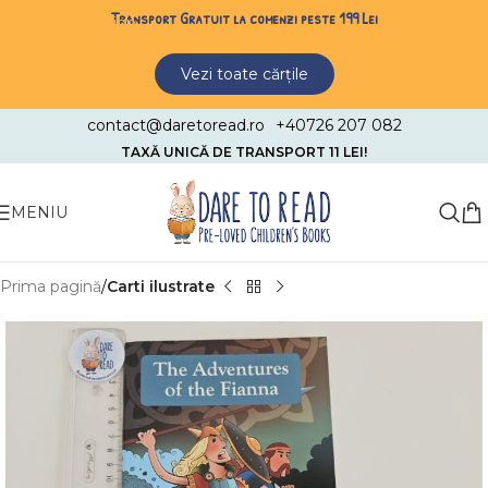
Transport Gratuit la comenzi peste 199 Lei
Skip to navigation
Skip to main content
Vezi toate cărțile
contact@daretoread.ro
+40726 207 082
TAXĂ UNICĂ DE TRANSPORT 11 LEI!
MENIU
Prima pagină
Carti ilustrate