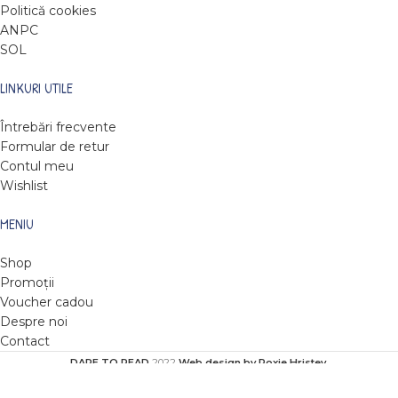
Politică cookies
ANPC
SOL
LINKURI UTILE
Întrebări frecvente
Formular de retur
Contul meu
Wishlist
MENIU
Shop
Promoții
Voucher cadou
Despre noi
Contact
DARE TO READ
2022
Web design by Roxie Hristev
.