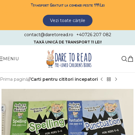
Transport Gratuit la comenzi peste 199 Lei
Skip to navigation
Skip to main content
Vezi toate cărțile
contact@daretoread.ro
+40726 207 082
TAXĂ UNICĂ DE TRANSPORT 11 LEI!
MENIU
Prima pagină
/
Carti pentru cititori incepatori