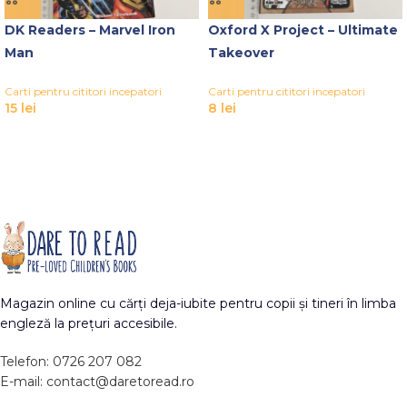
DK Readers – Marvel Iron
Oxford X Project – Ultimate
Man
Takeover
Carti pentru cititori incepatori
Carti pentru cititori incepatori
15
lei
8
lei
Magazin online cu cărți deja-iubite pentru copii și tineri în limba
engleză la prețuri accesibile.
Telefon: 0726 207 082
E-mail: contact@daretoread.ro