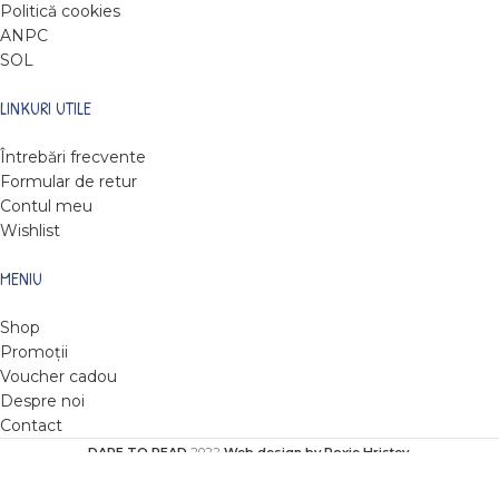
Politică cookies
ANPC
SOL
LINKURI UTILE
Întrebări frecvente
Formular de retur
Contul meu
Wishlist
MENIU
Shop
Promoții
Voucher cadou
Despre noi
Contact
DARE TO READ
2022
Web design by Roxie Hristev
.