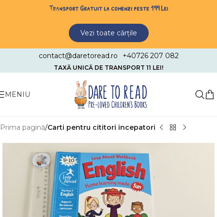
Transport Gratuit la comenzi peste 199 Lei
Skip to navigation
Skip to main content
Vezi toate cărțile
contact@daretoread.ro
+40726 207 082
TAXĂ UNICĂ DE TRANSPORT 11 LEI!
MENIU
Prima pagină
Carti pentru cititori incepatori