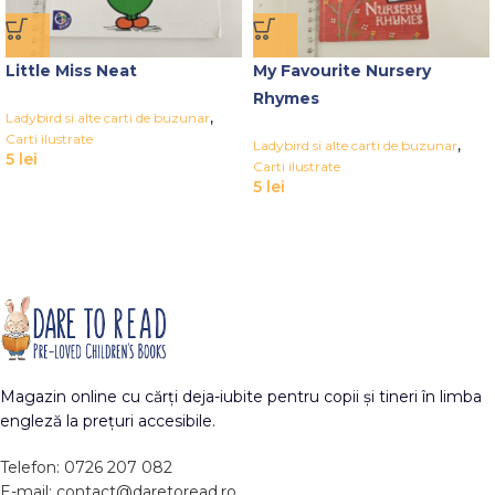
Little Miss Neat
My Favourite Nursery
Rhymes
,
Ladybird si alte carti de buzunar
Carti ilustrate
,
Ladybird si alte carti de buzunar
5
lei
Carti ilustrate
5
lei
Magazin online cu cărți deja-iubite pentru copii și tineri în limba
engleză la prețuri accesibile.
Telefon: 0726 207 082
E-mail: contact@daretoread.ro