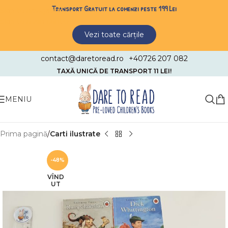
Transport Gratuit la comenzi peste 199 Lei
Skip to navigation
Skip to main content
Vezi toate cărțile
contact@daretoread.ro
+40726 207 082
TAXĂ UNICĂ DE TRANSPORT 11 LEI!
MENIU
Prima pagină
Carti ilustrate
-48%
VÎND
UT