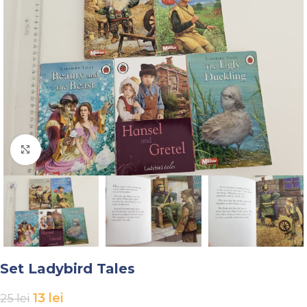
Faceți click pentru a mări
Set Ladybird Tales
13
lei
25
lei