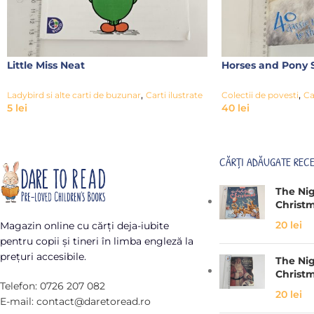
Little Miss Neat
Horses and Pony S
,
,
Ladybird si alte carti de buzunar
Carti ilustrate
Colectii de povesti
Ca
5
lei
40
lei
CĂRȚI ADĂUGATE REC
The Ni
Christ
20
lei
Magazin online cu cărți deja-iubite
pentru copii și tineri în limba engleză la
prețuri accesibile.
The Ni
Christ
Telefon: 0726 207 082
20
lei
E-mail: contact@daretoread.ro