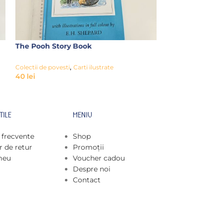
The Pooh Story Book
20 Two-Minute 
,
Colectii de povesti
Carti ilustrate
Colectii de povesti
40
lei
15
lei
TILE
MENIU
i frecvente
Shop
 de retur
Promoții
meu
Voucher cadou
Despre noi
Contact