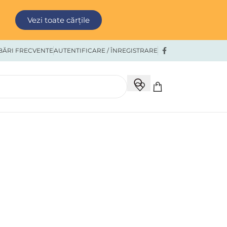
Vezi toate cărțile
BĂRI FRECVENTE
AUTENTIFICARE / ÎNREGISTRARE