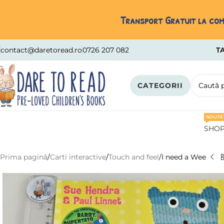
Skip to navigation
Transport Gratuit la come
Skip to main content
contact@daretoread.ro
0726 207 082
TA
CATEGORII
NOUTĂȚ
SHO
Prima pagină
Carti interactive
Touch and feel
I need a Wee