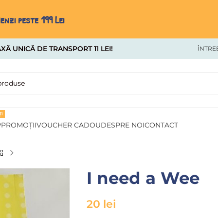
nzi peste 199 Lei
XĂ UNICĂ DE TRANSPORT 11 LEI!
ÎNTRE
I
P
PROMOȚII
VOUCHER CADOU
DESPRE NOI
CONTACT
I need a Wee
20
lei