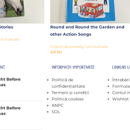
tories
Round and Round the Garden and
other Action Songs
rti ilustrate
,
Colectii de povesti
Carti ilustrate
40
lei
ENT
INFORMAȚII IMPORTANTE
LINKURI U
ght Before
Politică de
Întrebăr
mas
confidențialitate
Formular
Termeni și condiții
Contul 
Politică cookies
Wishlist
ANPC
ght Before
SOL
mas