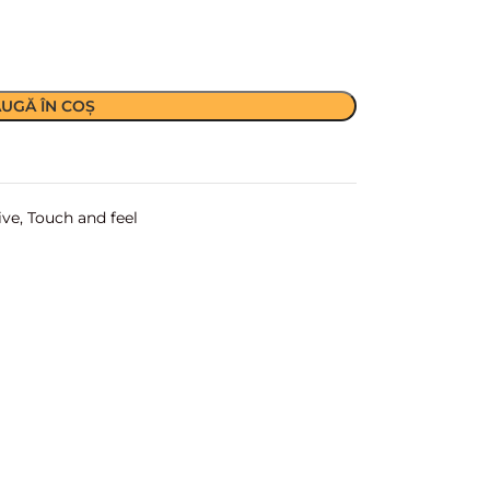
UGĂ ÎN COȘ
ive
,
Touch and feel