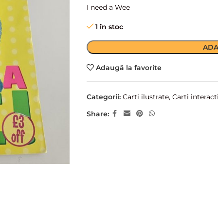
I need a Wee
1 în stoc
ADA
Adaugă la favorite
Categorii:
Carti ilustrate
,
Carti interact
Share: