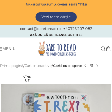
Transport Gratuit la comenzi peste 199 Lei
Skip to navigation
Skip to main content
Vezi toate cărțile
contact@daretoread.ro
+40726 207 082
TAXĂ UNICĂ DE TRANSPORT 11 LEI!
MENIU
Prima pagină
Carti interactive
Carti cu clapete
VÎND
UT