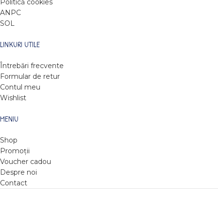
Politică cookies
ANPC
SOL
LINKURI UTILE
Întrebări frecvente
Formular de retur
Contul meu
Wishlist
MENIU
Shop
Promoții
Voucher cadou
Despre noi
Contact
DARE TO READ
2022
Web design by Roxie Hristev
.