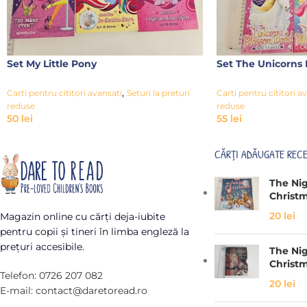
Set My Little Pony
Set The Unicorns
,
Carti pentru cititori avansati
Seturi la preturi
Carti pentru cititori a
reduse
reduse
50
lei
55
lei
CĂRȚI ADĂUGATE REC
The Ni
Christ
20
lei
Magazin online cu cărți deja-iubite
pentru copii și tineri în limba engleză la
prețuri accesibile.
The Ni
Christ
Telefon: 0726 207 082
20
lei
E-mail: contact@daretoread.ro