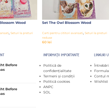
 Blossom Wood
Set The Owl Blossom Wood
,
,
vansati
Seturi la preturi
Carti pentru cititori avansati
Seturi la preturi
reduse
60
lei
ENT
INFORMAȚII IMPORTANTE
LINKURI U
ght Before
Politică de
Întrebăr
mas
confidențialitate
Formular
Termeni și condiții
Contul 
Politică cookies
Wishlist
ANPC
ght Before
SOL
mas