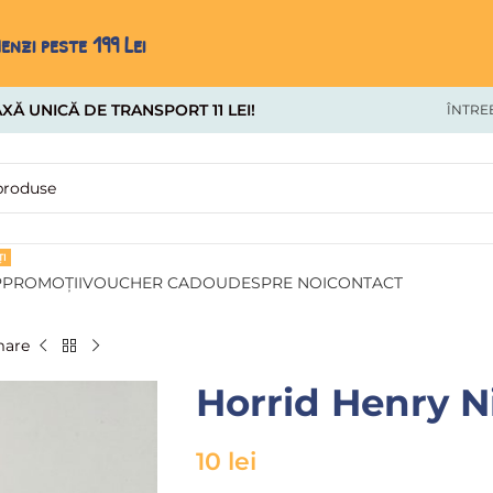
nzi peste 199 Lei
XĂ UNICĂ DE TRANSPORT 11 LEI!
ÎNTRE
I
P
PROMOȚII
VOUCHER CADOU
DESPRE NOI
CONTACT
mare
Horrid Henry 
10
lei