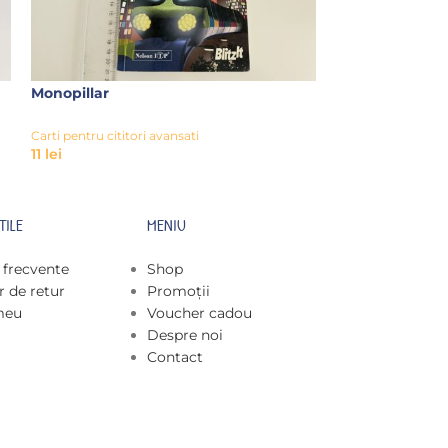
Monopillar
Buttons
Carti pentru cititori avansati
Carti pentru cititor
11
lei
11
lei
TILE
MENIU
i frecvente
Shop
 de retur
Promoții
meu
Voucher cadou
Despre noi
Contact