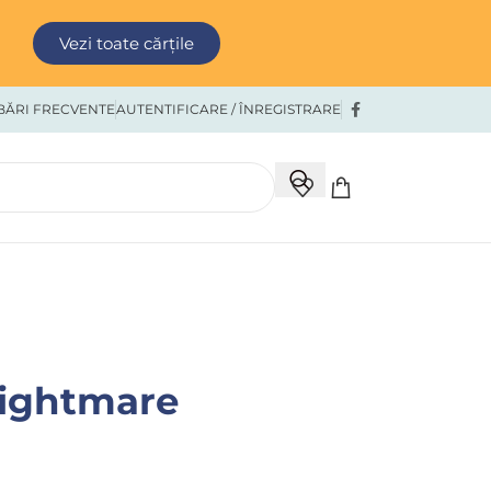
Vezi toate cărțile
BĂRI FRECVENTE
AUTENTIFICARE / ÎNREGISTRARE
Nightmare