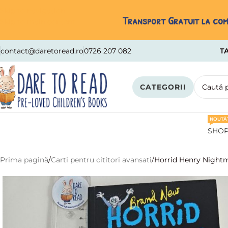
Skip to navigation
Transport Gratuit la come
Skip to main content
contact@daretoread.ro
0726 207 082
TA
CATEGORII
NOUTĂȚ
SHO
Prima pagină
Carti pentru cititori avansati
Horrid Henry Night