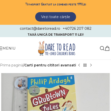
Transport Gratuit la comenzi peste 199 Lei
Skip to navigation
Skip to main content
Vezi toate cărțile
contact@daretoread.ro
+40726 207 082
TAXĂ UNICĂ DE TRANSPORT 11 LEI!
MENIU
Prima pagină
Carti pentru cititori avansati