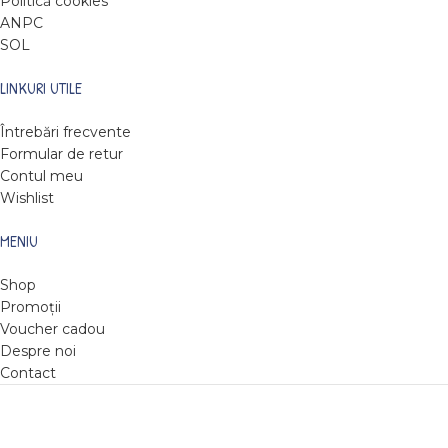
Politică cookies
ANPC
SOL
LINKURI UTILE
Întrebări frecvente
Formular de retur
Contul meu
Wishlist
MENIU
Shop
Promoții
Voucher cadou
Despre noi
Contact
DARE TO READ
2022
Web design by Roxie Hristev
.