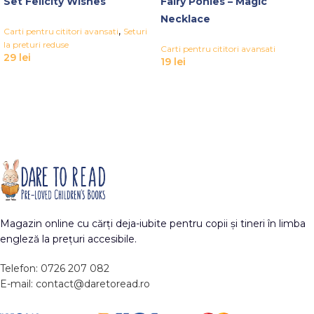
Set Felicity Wishes
Fairy Ponies – Magic
Necklace
,
Carti pentru cititori avansati
Seturi
la preturi reduse
Carti pentru cititori avansati
29
lei
19
lei
Magazin online cu cărți deja-iubite pentru copii și tineri în limba
engleză la prețuri accesibile.
Telefon: 0726 207 082
E-mail: contact@daretoread.ro