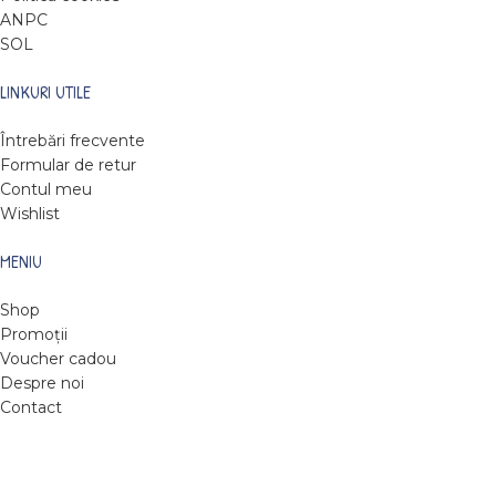
ANPC
SOL
LINKURI UTILE
Întrebări frecvente
Formular de retur
Contul meu
Wishlist
MENIU
Shop
Promoții
Voucher cadou
Despre noi
Contact
DARE TO READ
2022
Web design by Roxie Hristev
.