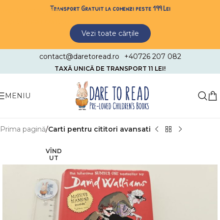
Transport Gratuit la comenzi peste 199 Lei
Skip to navigation
Skip to main content
Vezi toate cărțile
contact@daretoread.ro
+40726 207 082
TAXĂ UNICĂ DE TRANSPORT 11 LEI!
MENIU
Prima pagină
Carti pentru cititori avansati
VÎND
UT