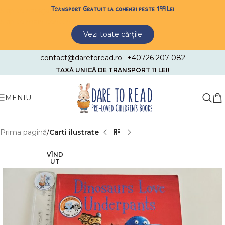
Transport Gratuit la comenzi peste 199 Lei
Skip to navigation
Skip to main content
Vezi toate cărțile
contact@daretoread.ro
+40726 207 082
TAXĂ UNICĂ DE TRANSPORT 11 LEI!
MENIU
Prima pagină
Carti ilustrate
VÎND
UT