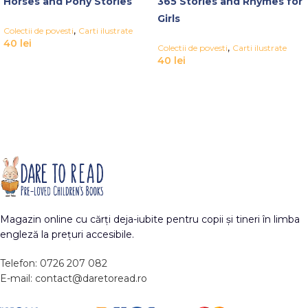
Horses and Pony Stories
365 Stories and Rhymes for
Girls
,
Colectii de povesti
Carti ilustrate
40
lei
,
Colectii de povesti
Carti ilustrate
40
lei
Magazin online cu cărți deja-iubite pentru copii și tineri în limba
engleză la prețuri accesibile.
Telefon: 0726 207 082
E-mail: contact@daretoread.ro