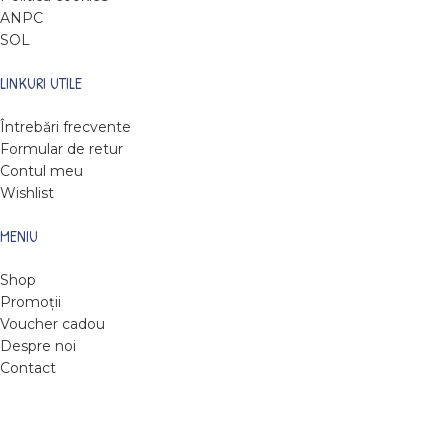
ANPC
SOL
LINKURI UTILE
Întrebări frecvente
Formular de retur
Contul meu
Wishlist
MENIU
Shop
Promoții
Voucher cadou
Despre noi
Contact
DARE TO READ
2022
Web design by Roxie Hristev
.