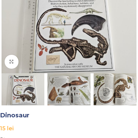
Faceți click pentru a mări
Dinosaur
15
lei