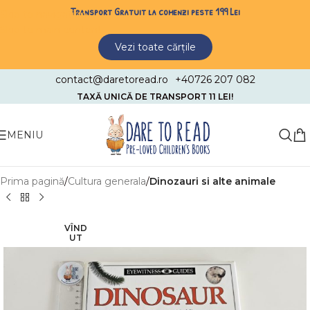
Transport Gratuit la comenzi peste 199 Lei
Skip to navigation
Skip to main content
Vezi toate cărțile
contact@daretoread.ro
+40726 207 082
TAXĂ UNICĂ DE TRANSPORT 11 LEI!
MENIU
Prima pagină
Cultura generala
Dinozauri si alte animale
VÎND
UT