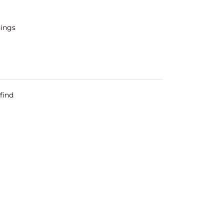
hings
find