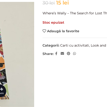
15
lei
30
lei
Where’s Wally – The Search for Lost T
Stoc epuizat
Adaugă la favorite
Categorii:
Carti cu activitati
,
Look and 
Share: