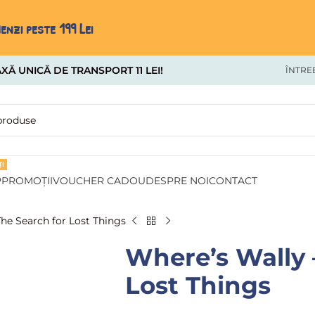
nzi peste 199 Lei
XĂ UNICĂ DE TRANSPORT 11 LEI!
ÎNTRE
I
P
PROMOȚII
VOUCHER CADOU
DESPRE NOI
CONTACT
he Search for Lost Things
Where’s Wally 
Lost Things