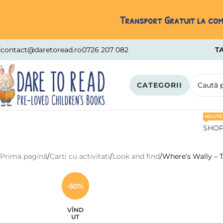
Skip to navigation
Transport Gratuit la come
Skip to main content
contact@daretoread.ro
0726 207 082
TA
CATEGORII
NOUTĂȚ
SHO
Prima pagină
Carti cu activitati
Look and find
Where’s Wally – T
-50%
VÎND
UT