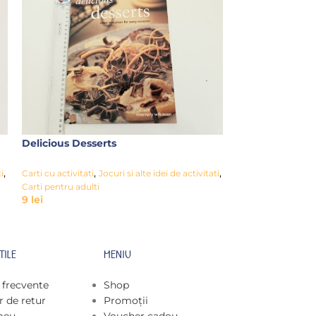
Delicious Desserts
Happy Birthda
,
,
,
,
i
Carti cu activitati
Jocuri si alte idei de activitati
Carti cu activitati
15
lei
Carti pentru adulti
9
lei
TILE
MENIU
i frecvente
Shop
 de retur
Promoții