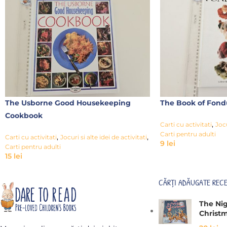
The Usborne Good Housekeeping
The Book of Fond
Cookbook
,
Carti cu activitati
Jocu
Carti pentru adulti
,
,
Carti cu activitati
Jocuri si alte idei de activitati
9
lei
Carti pentru adulti
15
lei
CĂRȚI ADĂUGATE REC
The Ni
Christ