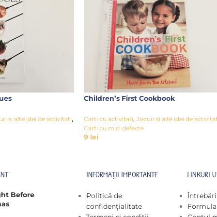
ues
Children’s First Cookbook
,
,
ri si alte idei de activitati
Carti cu activitati
Jocuri si alte idei de activitat
Carti cu mici defecte
9
lei
ENT
INFORMAȚII IMPORTANTE
LINKURI U
ght Before
Politică de
Întrebăr
mas
confidențialitate
Formular