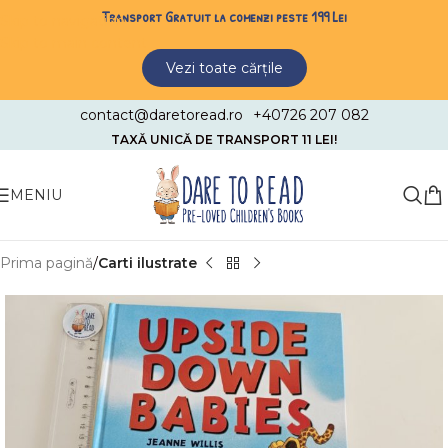
Transport Gratuit la comenzi peste 199 Lei
Skip to navigation
Skip to main content
Vezi toate cărțile
contact@daretoread.ro
+40726 207 082
TAXĂ UNICĂ DE TRANSPORT 11 LEI!
MENIU
Prima pagină
Carti ilustrate