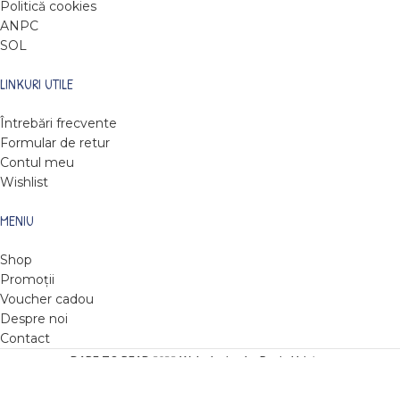
Politică cookies
ANPC
SOL
LINKURI UTILE
Întrebări frecvente
Formular de retur
Contul meu
Wishlist
MENIU
Shop
Promoții
Voucher cadou
Despre noi
Contact
DARE TO READ
2022
Web design by Roxie Hristev
.