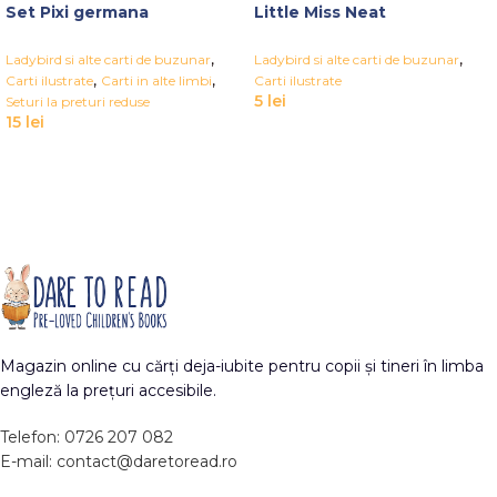
Set Pixi germana
Little Miss Neat
,
,
Ladybird si alte carti de buzunar
Ladybird si alte carti de buzunar
,
,
Carti ilustrate
Carti in alte limbi
Carti ilustrate
5
lei
Seturi la preturi reduse
15
lei
Magazin online cu cărți deja-iubite pentru copii și tineri în limba
engleză la prețuri accesibile.
Telefon: 0726 207 082
E-mail: contact@daretoread.ro