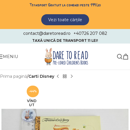
Transport Gratuit la comenzi peste 199 Lei
Skip to navigation
Skip to main content
Vezi toate cărțile
contact@daretoread.ro
+40726 207 082
TAXĂ UNICĂ DE TRANSPORT 11 LEI!
MENIU
Prima pagină
Carti Disney
-44%
VÎND
UT