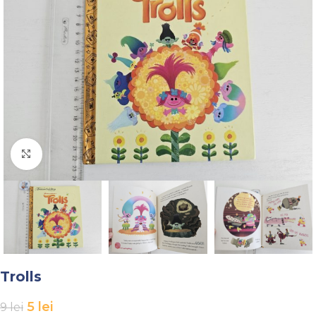
Faceți click pentru a mări
Trolls
5
lei
9
lei