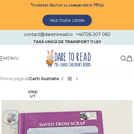
Transport Gratuit la comenzi peste 199 Lei
Skip to navigation
Skip to main content
Vezi toate cărțile
contact@daretoread.ro
+40726 207 082
TAXĂ UNICĂ DE TRANSPORT 11 LEI!
MENIU
Prima pagină
Carti ilustrate
VÎND
UT