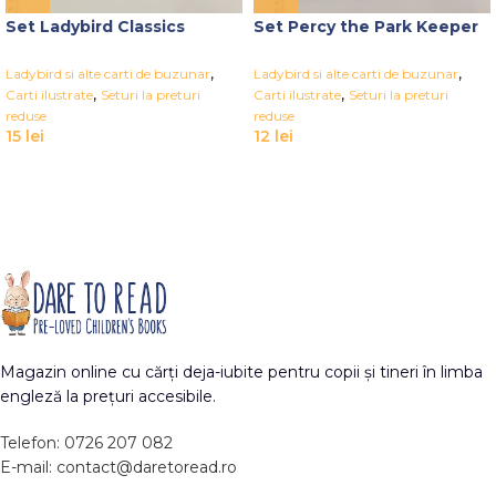
Set Ladybird Classics
Set Percy the Park Keeper
,
,
Ladybird si alte carti de buzunar
Ladybird si alte carti de buzunar
,
,
Carti ilustrate
Seturi la preturi
Carti ilustrate
Seturi la preturi
reduse
reduse
15
lei
12
lei
Magazin online cu cărți deja-iubite pentru copii și tineri în limba
engleză la prețuri accesibile.
Telefon: 0726 207 082
E-mail: contact@daretoread.ro