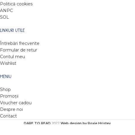
Politică cookies
ANPC
SOL
LINKURI UTILE
Întrebări frecvente
Formular de retur
Contul meu
Wishlist
MENIU
Shop
Promoții
Voucher cadou
Despre noi
Contact
DARE TO READ
2022
Web design by Roxie Hristev
.