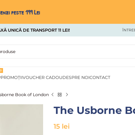
nzi peste 199 Lei
XĂ UNICĂ DE TRANSPORT 11 LEI!
ÎNTRE
I
P
PROMOȚII
VOUCHER CADOU
DESPRE NOI
CONTACT
sborne Book of London
The Usborne B
15
lei