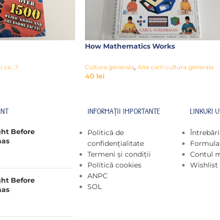
How Mathematics Works
,
i ca...?
Cultura generala
Alte carti cultura generala
40
lei
ENT
INFORMAȚII IMPORTANTE
LINKURI U
ght Before
Politică de
Întrebăr
mas
confidențialitate
Formular
Termeni și condiții
Contul 
Politică cookies
Wishlist
ANPC
ght Before
SOL
mas