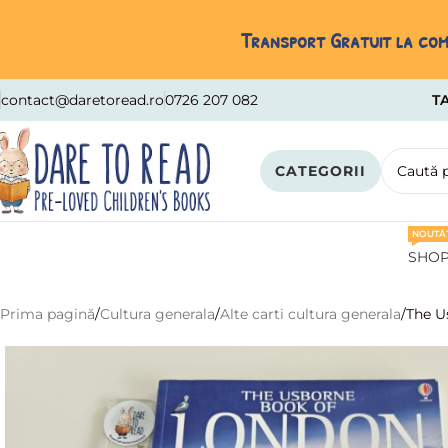
Skip to navigation
Transport Gratuit la come
Skip to main content
contact@daretoread.ro
0726 207 082
TA
CATEGORII
NOUTĂȚ
SHO
Prima pagină
Cultura generala
Alte carti cultura generala
The U