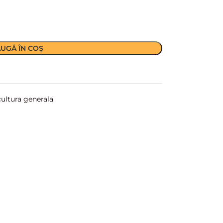
UGĂ ÎN COȘ
cultura generala