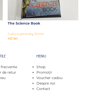
The Science Book
Great Scientist
,
,
Cultura generala
Stiinta
Cultura generala
40
lei
12
lei
TILE
MENIU
i frecvente
Shop
 de retur
Promoții
meu
Voucher cadou
Despre noi
Contact