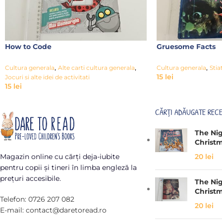
How to Code
Gruesome Facts
,
,
,
Cultura generala
Alte carti cultura generala
Cultura generala
Stiat
15
lei
Jocuri si alte idei de activitati
15
lei
CĂRȚI ADĂUGATE REC
The Ni
Christ
20
lei
Magazin online cu cărți deja-iubite
pentru copii și tineri în limba engleză la
prețuri accesibile.
The Ni
Christ
Telefon: 0726 207 082
20
lei
E-mail: contact@daretoread.ro