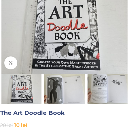
Faceți click pentru a mări
The Art Doodle Book
10
lei
20
lei