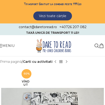
Transport Gratuit la comenzi peste 199 Lei
Skip to navigation
Skip to main content
Vezi toate cărțile
contact@daretoread.ro
+40726 207 082
TAXĂ UNICĂ DE TRANSPORT 11 LEI!
MENIU
Prima pagină
Carti cu activitati
-50%
VÎND
UT