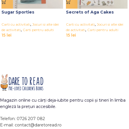
Sugar Sporties
Secrets of Aga Cakes
,
,
Carti cu activitati
Jocuri si alte idei
Carti cu activitati
Jocuri si alte idei
,
,
de activitati
Carti pentru adulti
de activitati
Carti pentru adulti
15
lei
15
lei
Magazin online cu cărți deja-iubite pentru copii și tineri în limba
engleză la prețuri accesibile.
Telefon: 0726 207 082
E-mail: contact@daretoread.ro