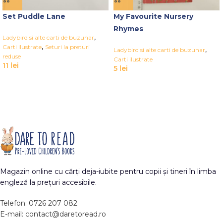
Set Puddle Lane
My Favourite Nursery
Rhymes
,
Ladybird si alte carti de buzunar
,
Carti ilustrate
Seturi la preturi
,
Ladybird si alte carti de buzunar
reduse
Carti ilustrate
11
lei
5
lei
Magazin online cu cărți deja-iubite pentru copii și tineri în limba
engleză la prețuri accesibile.
Telefon: 0726 207 082
E-mail: contact@daretoread.ro