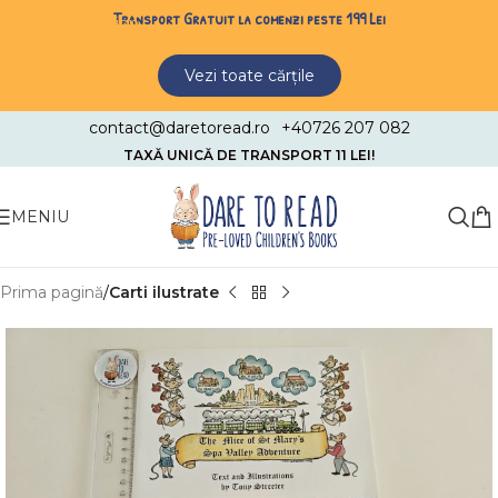
Transport Gratuit la comenzi peste 199 Lei
Skip to navigation
Skip to main content
Vezi toate cărțile
contact@daretoread.ro
+40726 207 082
TAXĂ UNICĂ DE TRANSPORT 11 LEI!
MENIU
Prima pagină
Carti ilustrate