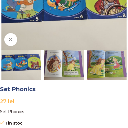
Faceți click pentru a mări
Set Phonics
27
lei
Set Phonics
1 în stoc