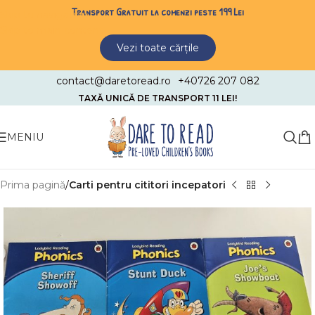
Transport Gratuit la comenzi peste 199 Lei
Skip to navigation
Skip to main content
Vezi toate cărțile
contact@daretoread.ro
+40726 207 082
TAXĂ UNICĂ DE TRANSPORT 11 LEI!
MENIU
Prima pagină
Carti pentru cititori incepatori