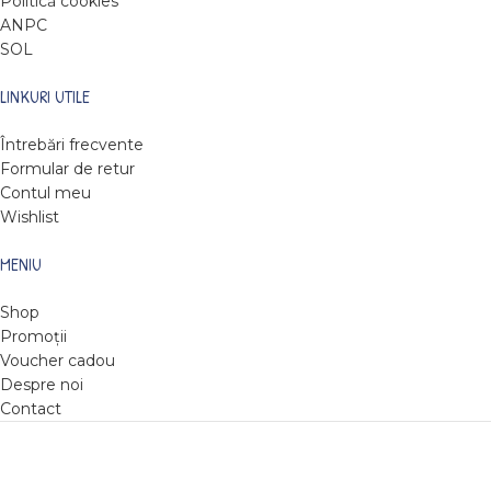
Politică cookies
ANPC
SOL
LINKURI UTILE
Întrebări frecvente
Formular de retur
Contul meu
Wishlist
MENIU
Shop
Promoții
Voucher cadou
Despre noi
Contact
DARE TO READ
2022
Web design by Roxie Hristev
.