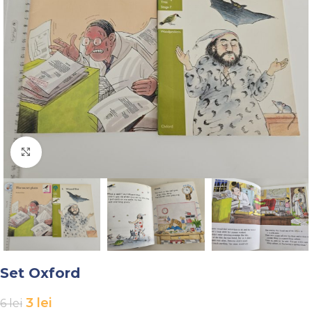
Faceți click pentru a mări
Set Oxford
3
lei
6
lei