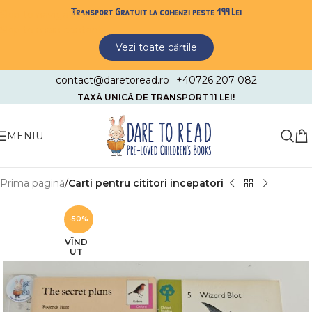
Transport Gratuit la comenzi peste 199 Lei
Skip to navigation
Skip to main content
Vezi toate cărțile
contact@daretoread.ro
+40726 207 082
TAXĂ UNICĂ DE TRANSPORT 11 LEI!
MENIU
Prima pagină
Carti pentru cititori incepatori
-50%
VÎND
UT