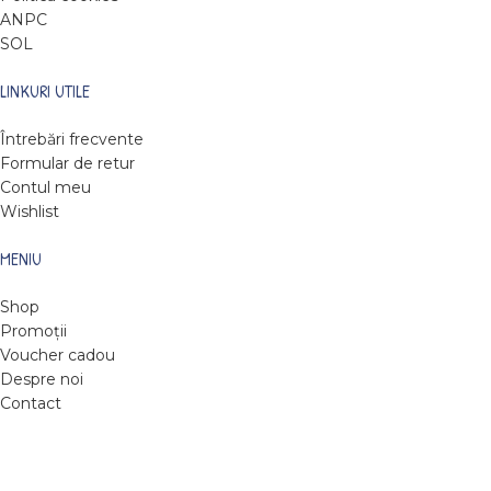
ANPC
SOL
LINKURI UTILE
Întrebări frecvente
Formular de retur
Contul meu
Wishlist
MENIU
Shop
Promoții
Voucher cadou
Despre noi
Contact
DARE TO READ
2022
Web design by Roxie Hristev
.