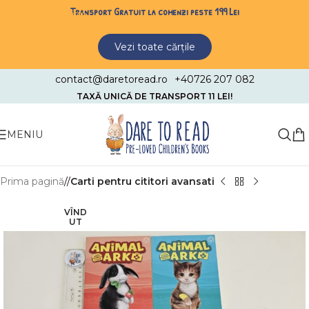
Transport Gratuit la comenzi peste 199 Lei
Skip to navigation
Skip to main content
Vezi toate cărțile
contact@daretoread.ro
+40726 207 082
TAXĂ UNICĂ DE TRANSPORT 11 LEI!
MENIU
Prima pagină
/
Carti pentru cititori avansati
VÎND
UT