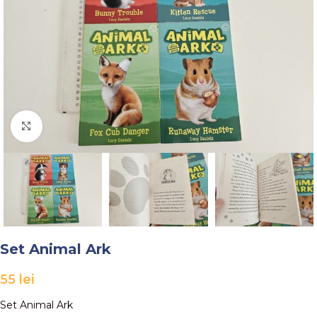
Faceți click pentru a mări
Set Animal Ark
55
lei
Set Animal Ark