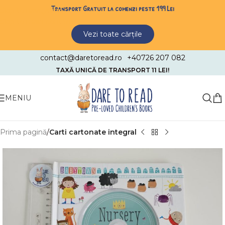
Transport Gratuit la comenzi peste 199 Lei
Skip to navigation
Skip to main content
Vezi toate cărțile
contact@daretoread.ro
+40726 207 082
TAXĂ UNICĂ DE TRANSPORT 11 LEI!
MENIU
Prima pagină
Carti cartonate integral