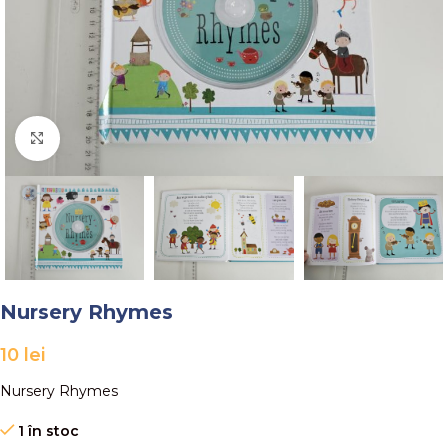
Faceți click pentru a mări
Nursery Rhymes
10
lei
Nursery Rhymes
1 în stoc