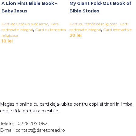
A Lion First Bible Book –
My Giant Fold-Out Book of
Baby Jesus
Bible Stories
,
,
Carti de Craciun si de iarna
Carti
Carti cu tematica religioasa
Carti
,
,
cartonate integral
Carti cu tematica
cartonate integral
Carti interactive
30
lei
religioasa
10
lei
Magazin online cu cărți deja-iubite pentru copii și tineri în limba
engleză la prețuri accesibile.
Telefon: 0726 207 082
E-mail: contact@daretoread.ro