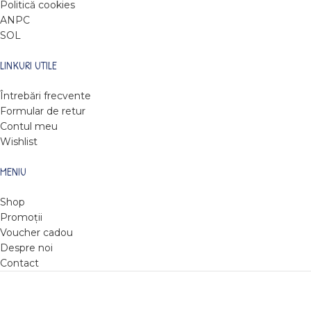
Politică cookies
ANPC
SOL
LINKURI UTILE
Întrebări frecvente
Formular de retur
Contul meu
Wishlist
MENIU
Shop
Promoții
Voucher cadou
Despre noi
Contact
DARE TO READ
2022
Web design by Roxie Hristev
.