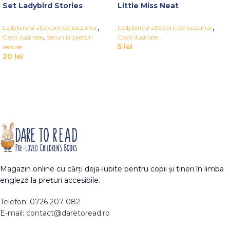
Set Ladybird Stories
Little Miss Neat
,
,
Ladybird si alte carti de buzunar
Ladybird si alte carti de buzunar
,
Carti ilustrate
Seturi la preturi
Carti ilustrate
5
lei
reduse
20
lei
Magazin online cu cărți deja-iubite pentru copii și tineri în limba
engleză la prețuri accesibile.
Telefon: 0726 207 082
E-mail: contact@daretoread.ro