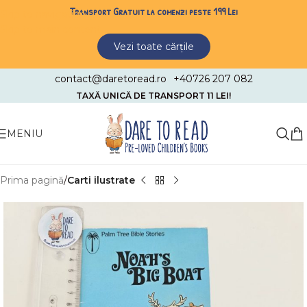
Transport Gratuit la comenzi peste 199 Lei
Skip to navigation
Skip to main content
Vezi toate cărțile
contact@daretoread.ro
+40726 207 082
TAXĂ UNICĂ DE TRANSPORT 11 LEI!
MENIU
Prima pagină
Carti ilustrate