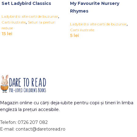
Set Ladybird Classics
My Favourite Nursery
Rhymes
,
Ladybird si alte carti de buzunar
,
Carti ilustrate
Seturi la preturi
,
Ladybird si alte carti de buzunar
reduse
Carti ilustrate
15
lei
5
lei
Magazin online cu cărți deja-iubite pentru copii și tineri în limba
engleză la prețuri accesibile.
Telefon: 0726 207 082
E-mail: contact@daretoread.ro