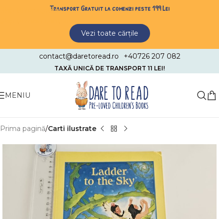
Transport Gratuit la comenzi peste 199 Lei
Skip to navigation
Skip to main content
Vezi toate cărțile
contact@daretoread.ro
+40726 207 082
TAXĂ UNICĂ DE TRANSPORT 11 LEI!
MENIU
Prima pagină
Carti ilustrate