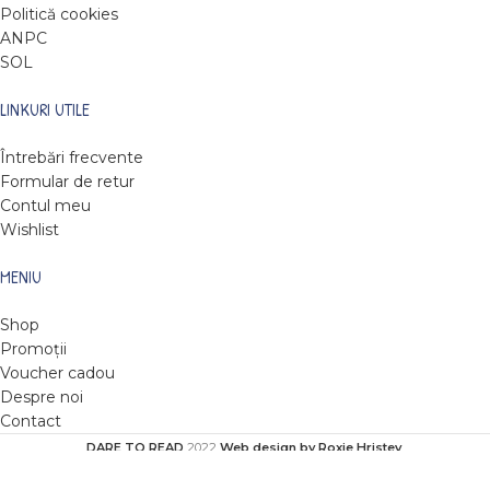
Politică cookies
ANPC
SOL
LINKURI UTILE
Întrebări frecvente
Formular de retur
Contul meu
Wishlist
MENIU
Shop
Promoții
Voucher cadou
Despre noi
Contact
DARE TO READ
2022
Web design by Roxie Hristev
.